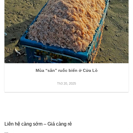
Mùa “săn” ruốc biển ở Cửa Lò
Th3 20, 2025
Liên hệ càng sớm – Giá càng rẻ