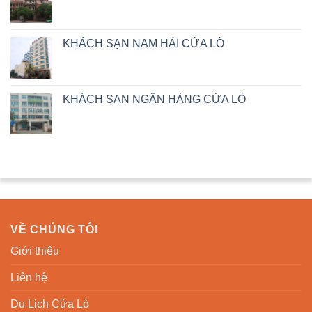
KHÁCH SẠN NAM HẢI CỬA LÒ
KHÁCH SẠN NGÂN HÀNG CỬA LÒ
VỀ CHÚNG TÔI
Giới thiệu
Liên hệ
Du Lịch Cửa Lò