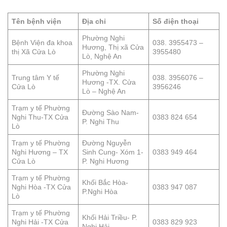
Tên bệnh viện
Địa chỉ
Số điện thoại
Phường Nghi
Bệnh Viện đa khoa
038. 3955473 –
Hương, Thị xã Cửa
thị Xã Cửa Lò
3955480
Lò, Nghệ An
Phường Nghi
Trung tâm Y tế
038. 3956076 –
Hương -TX. Cửa
Cửa Lò
3956246
Lò – Nghệ An
Trạm y tế Phường
Đường Sào Nam-
Nghi Thu-TX Cửa
0383 824 654
P. Nghi Thu
Lò
Trạm y tế Phường
Đường Nguyễn
Nghi Hương – TX
Sinh Cung- Xóm 1-
0383 949 464
Cửa Lò
P. Nghi Hương
Trạm y tế Phường
Khối Bắc Hòa-
Nghi Hòa -TX Cửa
0383 947 087
P.Nghi Hòa
Lò
Trạm y tế Phường
Khối Hải Triều- P.
Nghi Hải -TX Cửa
0383 829 923
Nghi Hải