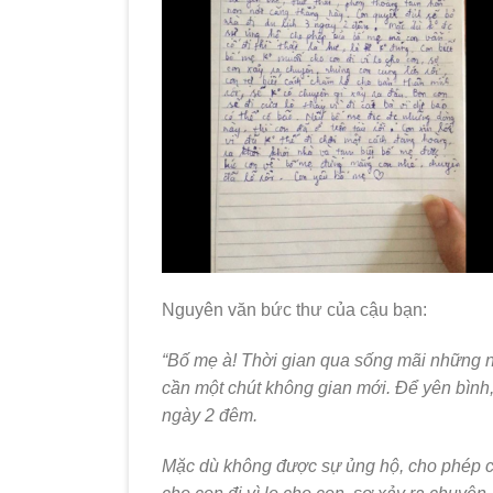
Nguyên văn bức thư của cậu bạn:
“Bố mẹ à! Thời gian qua sống mãi những n
cần một chút không gian mới. Để yên bình, 
ngày 2 đêm.
Mặc dù không được sự ủng hộ, cho phép củ