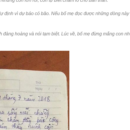
. Nhưng con lớn rồi, con tự biết chăm lo cho bản thân.
dự định vì dự báo có bão. Nếu bố mẹ đọc được những dòng này 
ách đàng hoàng và nói tạm biệt. Lúc về, bố mẹ đừng mắng con nh