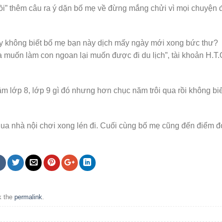
ồi” thêm câu ra ý dặn bố mẹ về đừng mắng chửi vì mọi chuyện 
ậy không biết bố mẹ bạn này dịch mấy ngày mới xong bức thư?
muốn làm con ngoan lại muốn được đi du lịch”, tài khoản H.T.
ầm lớp 8, lớp 9 gì đó nhưng hơn chục năm trôi qua rồi không biế
qua nhà nội chơi xong lén đi. Cuối cùng bố mẹ cũng đến điểm đ
k the
permalink
.