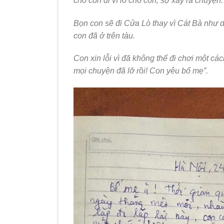
cho con đi vì lo cho con, sợ xảy ra chuyện
Bọn con sẽ đi Cửa Lò thay vì Cát Bà như 
con đã ở trên tàu.
Con xin lỗi vì đã không thể đi chơi một c
mọi chuyện đã lỡ rồi! Con yêu bố mẹ”.