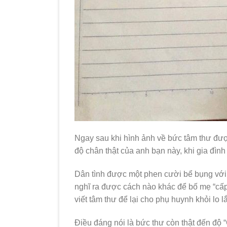
Ngay sau khi hình ảnh về bức tâm thư đư
độ chân thật của anh bạn này, khi gia đình
Dân tình được một phen cười bể bụng với n
nghĩ ra được cách nào khác để bố mẹ “cấp p
viết tâm thư để lại cho phụ huynh khỏi lo l
Điều đáng nói là bức thư còn thật đến độ “