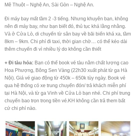
Mê Thuột – Nghệ An, Sài Gòn – Nghệ An.
Đi máy bay mất tầm 2 -3 tiếng. Nhưng khuyên bạn, không
nên đi máy bay, như bạn biết đó, thủ tục khá lằng nhằng.
Và ở Cửa Lò, di chuyển từ sân bay về bãi biển khá xa, tầm
8km – 9km. Chi phí đi taxi, thời gian chờ… có thể kéo dài
thêm chuyến đi vì nhiều lý do không cần thiết
+ Đi tàu hỏa:
Bạn có thể book vé tàu nằm chất lượng cao
Hoa Phượng, Bông Sen Vàng (22h30 xuất phát từ ga Hà
Nội). Giá vé giao động từ 450k – 650k tùy ngày. Book vé
qua hệ thống có xe trung chuyển đón/ trả khách miễn phí
tại Hà Nội, và từ ga Vinh về Cửa Lò bạn nhé. Chi phí trung
chuyển bao trọn trong tiền vé.KH không cần trả them bất
cứ chi phí nào.