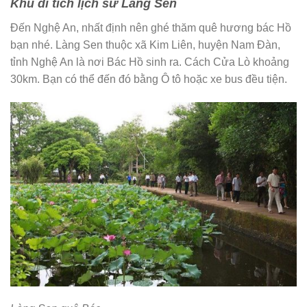
Khu di tích lịch sử Làng Sen
Đến Nghệ An, nhất định nên ghé thăm quê hương bác Hồ
bạn nhé. Làng Sen thuộc xã Kim Liên, huyện Nam Đàn,
tỉnh Nghệ An là nơi Bác Hồ sinh ra. Cách Cửa Lò khoảng
30km. Bạn có thể đến đó bằng Ô tô hoặc xe bus đều tiện.