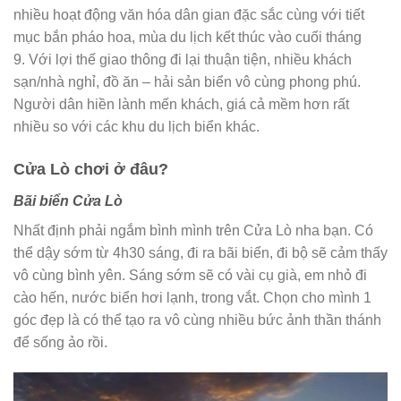
nhiều hoạt động văn hóa dân gian đặc sắc cùng với tiết
mục bắn pháo hoa, mùa du lịch kết thúc vào cuối tháng
9. Với lợi thế giao thông đi lại thuận tiện, nhiều khách
sạn/nhà nghỉ, đồ ăn – hải sản biển vô cùng phong phú.
Người dân hiền lành mến khách, giá cả mềm hơn rất
nhiều so với các khu du lịch biển khác.
Cửa Lò chơi ở đâu?
Bãi biển Cửa Lò
Nhất định phải ngắm bình mình trên Cửa Lò nha bạn. Có
thể dậy sớm từ 4h30 sáng, đi ra bãi biển, đi bộ sẽ cảm thấy
vô cùng bình yên. Sáng sớm sẽ có vài cụ già, em nhỏ đi
cào hến, nước biển hơi lạnh, trong vắt. Chọn cho mình 1
góc đẹp là có thể tạo ra vô cùng nhiều bức ảnh thần thánh
để sống ảo rồi.