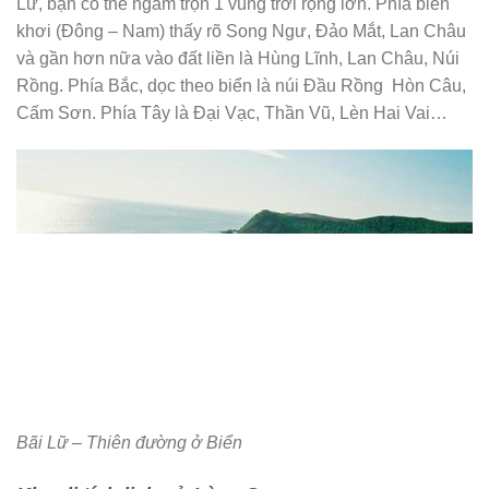
Lữ, bạn có thể ngắm trọn 1 vùng trời rộng lớn. Phía biển
khơi (Đông – Nam) thấy rõ Song Ngư, Đảo Mắt, Lan Châu
và gần hơn nữa vào đất liền là Hùng Lĩnh, Lan Châu, Núi
Rồng. Phía Bắc, dọc theo biển là núi Đầu Rồng Hòn Câu,
Cấm Sơn. Phía Tây là Đại Vạc, Thần Vũ, Lèn Hai Vai…
Bãi Lữ – Thiên đường ở Biển