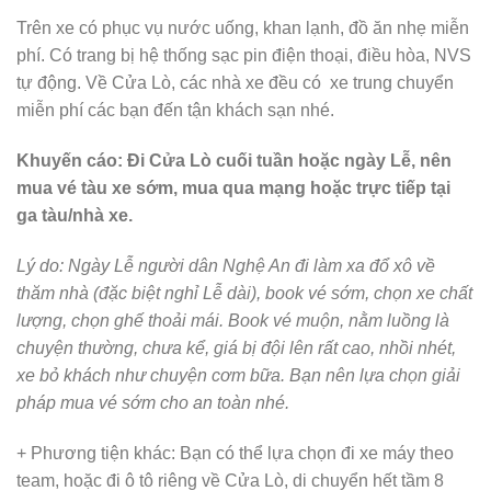
Trên xe có phục vụ nước uống, khan lạnh, đồ ăn nhẹ miễn
phí. Có trang bị hệ thống sạc pin điện thoại, điều hòa, NVS
tự động. Về Cửa Lò, các nhà xe đều có xe trung chuyển
miễn phí các bạn đến tận khách sạn nhé.
Khuyến cáo: Đi Cửa Lò cuối tuần hoặc ngày Lễ, nên
mua vé tàu xe sớm, mua qua mạng hoặc trực tiếp tại
ga tàu/nhà xe.
Lý do: Ngày Lễ người dân Nghệ An đi làm xa đổ xô về
thăm nhà (đặc biệt nghỉ Lễ dài), book vé sớm, chọn xe chất
lượng, chọn ghế thoải mái. Book vé muộn, nằm luồng là
chuyện thường, chưa kể, giá bị đội lên rất cao, nhồi nhét,
xe bỏ khách như chuyện cơm bữa. Bạn nên lựa chọn giải
pháp mua vé sớm cho an toàn nhé.
+ Phương tiện khác: Bạn có thể lựa chọn đi xe máy theo
team, hoặc đi ô tô riêng về Cửa Lò, di chuyển hết tầm 8