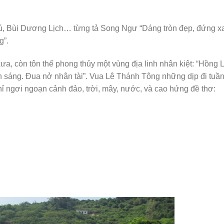
ú, Bùi Dương Lịch… từng tả Song Ngư “Dáng tròn đẹp, đứng x
g”.
a, còn tôn thế phong thủy một vùng địa linh nhân kiệt: “Hồng 
n sáng. Ðua nở nhân tài”. Vua Lê Thánh Tông những dịp đi tuầ
 ngơi ngoạn cảnh đảo, trời, mây, nước, và cao hứng đề thơ: