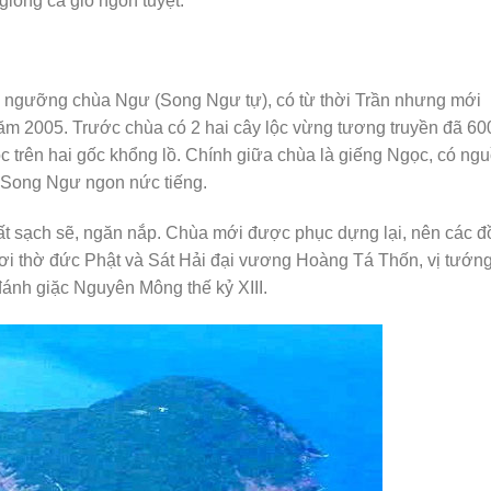
giống cá giò ngon tuyệt.
m ngưỡng chùa Ngư (Song Ngư tự), có từ thời Trần nhưng mới
2005. Trước chùa có 2 hai cây lộc vừng tương truyền đã 60
c trên hai gốc khổng lồ. Chính giữa chùa là giếng Ngọc, có ng
u Song Ngư ngon nức tiếng.
t sạch sẽ, ngăn nắp. Chùa mới được phục dựng lại, nên các đồ
nơi thờ đức Phật và Sát Hải đại vương Hoàng Tá Thốn, vị tướn
ánh giặc Nguyên Mông thế kỷ XIII.