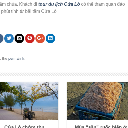
hăm chùa. Khách đi
tour du lịch Cửa Lò
có thể tham quan đảo
phút tính từ bãi tắm Cửa Lò
k the
permalink
.
Cửa Lò chớm thu
Mùa “săn” ruốc biển ở