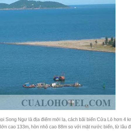
i Song Ngư là địa điểm mới lạ, cách bãi biển Cửa Lò hơn 4 k
ớn cao 133m, hòn nhỏ cao 88m so với mặt nước biển, từ lâu 