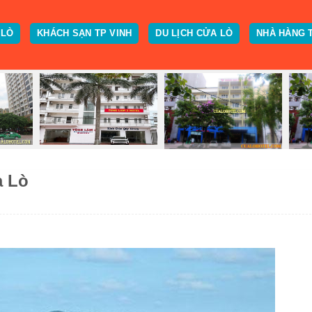
 LÒ
KHÁCH SẠN TP VINH
DU LỊCH CỬA LÒ
NHÀ HÀNG 
a Lò