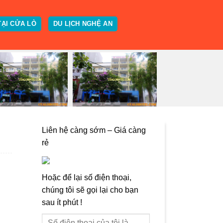
TẠI CỬA LÒ
DU LỊCH NGHỆ AN
Liên hệ càng sớm – Giá càng
rẻ
Hoặc để lại số điện thoại,
chúng tôi sẽ gọi lại cho bạn
sau ít phút !