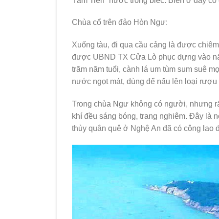
Tắm Tiên” nước trong biếc. Biển ở đây có 
Chùa cổ trên đảo Hòn Ngư:
Xuống tàu, đi qua cầu cảng là được chiê
được UBND TX Cửa Lò phục dựng vào năm 
trăm năm tuổi, cành lá um tùm sum suê mọ
nước ngọt mát, dùng để nấu lên loại rượ
Trong chùa Ngư không có người, nhưng rấ
khí đều sáng bóng, trang nghiêm. Đây là 
thủy quân quê ở Nghệ An đã có công lao đ