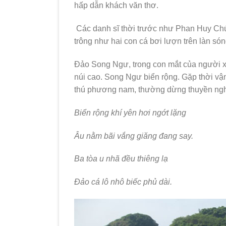
hấp dẫn khách văn thơ.
Các danh sĩ thời trước như Phan Huy Ch
trông như hai con cá bơi lượn trên làn són
Ðảo Song Ngư, trong con mắt của người xư
núi cao. Song Ngư biển rộng. Gặp thời vậ
thú phương nam, thường dừng thuyền nghỉ
Biển rộng khí yên hơi ngớt lặng
Âu nằm bãi vắng giăng đang say.
Ba tòa u nhã đều thiêng lạ
Ðảo cá lô nhô biếc phủ dài.