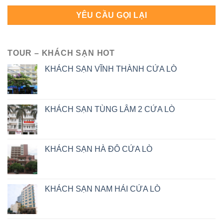
TOUR – KHÁCH SẠN HOT
KHÁCH SẠN VĨNH THÀNH CỬA LÒ
KHÁCH SẠN TÙNG LÂM 2 CỬA LÒ
KHÁCH SẠN HÀ ĐÔ CỬA LÒ
KHÁCH SẠN NAM HẢI CỬA LÒ