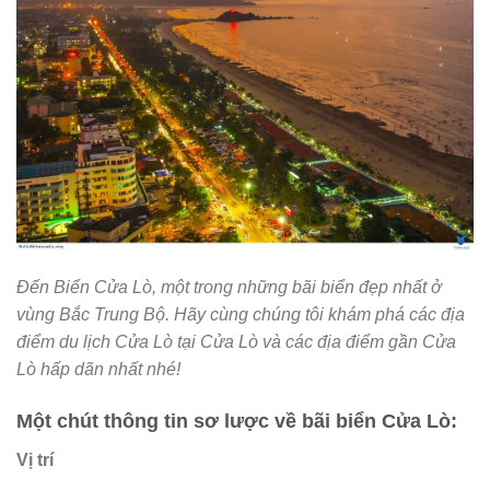
Đến Biển Cửa Lò, một trong những bãi biển đẹp nhất ở
vùng Bắc Trung Bộ. Hãy cùng chúng tôi khám phá các địa
điểm du lịch Cửa Lò tại Cửa Lò và các địa điểm gần Cửa
Lò hấp dãn nhất nhé!
Một chút thông tin sơ lược về bãi biển Cửa Lò:
Vị trí