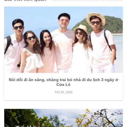
Nói dối đi ăn sáng, chàng trai bỏ nhà đi du lịch 3 ngày ở
Cửa Lò
Th3 20, 2025