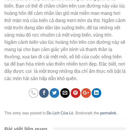
biển. Bạn có thể đi chầm châm trên con đường này vào lúc
hoàng hôn để cảm nhận làn gió mát miên man mang hơi
thở mặn mà của biển cả đang mơn trớn da thịt. Ngắm cảnh
mặt trười đang dần dần lặn xuống biển, để lại những vệt
sáng màu đỏ rực nhuộm cả một vùng biển, vùng trời.
Ngắm cảnh biển vào lúc hoàng hôn trên con đường này sẽ
mang lại cho bạn cảm giác yên bình và thanh thản lạ
thường, xua tan đi cái mệt mỏi, xô bồ của cuộc sống hiện
tại để bạn hòa mình vào thiên nhiên tươi đẹp. Đặc biệt, nơi
đây được coi là một trong những địa chỉ ẩm thực nổi bật là
các món hải sản hấp dẫn khó quên.
This entry was posted in
Du Lịch Cửa Lò
. Bookmark the
permalink
.
Bài viết liên quan