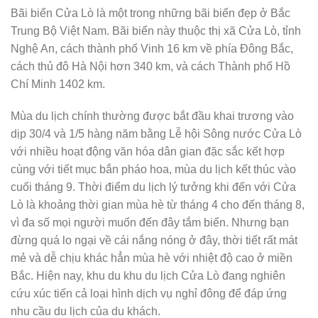
Bãi biển Cửa Lò là một trong những bãi biển đẹp ở Bắc
Trung Bộ Việt Nam. Bãi biển này thuộc thị xã Cửa Lò, tỉnh
Nghệ An, cách thành phố Vinh 16 km về phía Đông Bắc,
cách thủ đô Hà Nội hơn 340 km, và cách Thành phố Hồ
Chí Minh 1402 km.
Mùa du lịch chính thường được bắt đầu khai trương vào
dịp 30/4 và 1/5 hàng năm bằng Lễ hội Sông nước Cửa Lò
với nhiều hoạt động văn hóa dân gian đặc sắc kết hợp
cùng với tiết mục bắn pháo hoa, mùa du lịch kết thúc vào
cuối tháng 9. Thời điểm du lịch lý tưởng khi đến với Cửa
Lò là khoảng thời gian mùa hè từ tháng 4 cho đến tháng 8,
vì đa số mọi người muốn đến đây tắm biển. Nhưng bạn
đừng quá lo ngại về cái nắng nóng ở đây, thời tiết rất mát
mẻ và dễ chịu khác hẳn mùa hè với nhiệt độ cao ở miền
Bắc. Hiện nay, khu du khu du lịch Cửa Lò đang nghiên
cứu xúc tiến cả loại hình dịch vụ nghỉ đông để đáp ứng
nhu cầu du lịch của du khách.