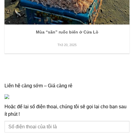
Mùa “săn” ruốc biển ở Cửa Lò
Th3 20, 2025
Liên hệ càng sớm – Giá càng rẻ
Hoặc để lại số điện thoại, chúng tôi sẽ gọi lại cho bạn sau
ít phút !