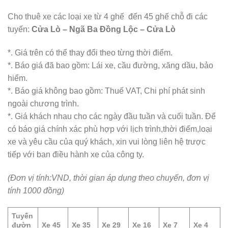
Cho thuê xe các loại xe từ 4 ghế đến 45 ghế chỗ đi các
tuyến:
Cửa Lò – Ngã Ba Đồng Lộc – Cửa Lò
*. Giá trên có thể thay đổi theo từng thời điểm.
*. Báo giá đã bao gồm: Lái xe, cầu đường, xăng dầu, bảo
hiểm.
*. Báo giá không bao gồm: Thuế VAT, Chi phí phát sinh
ngoài chương trình.
*. Giá khách nhau cho các ngày đầu tuần và cuối tuần. Để
có báo giá chính xác phù hợp với lịch trình,thời điểm,loại
xe và yêu cầu của quý khách, xin vui lòng liên hệ trược
tiếp với ban điều hành xe của công ty.
(Đơn vị tính:VND, thời gian áp dụng theo chuyến, đơn vị
tính 1000 đồng
)
Tuyến
đườn
Xe 45
Xe 35
Xe 29
Xe 16
Xe 7
Xe 4