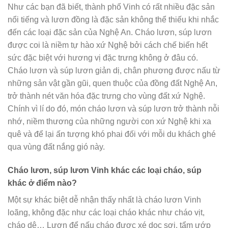
Như các bạn đã biết, thành phố Vinh có rất nhiều đặc sản
nổi tiếng và lươn đồng là đặc sản không thể thiếu khi nhắc
đến các loại đặc sản của Nghệ An. Cháo lươn, súp lươn
được coi là niềm tự hào xứ Nghệ bởi cách chế biến hết
sức đặc biệt với hương vị đặc trưng không ở đâu có.
Cháo lươn và súp lươn giản dị, chân phương được nấu từ
những sản vật gần gũi, quen thuộc của đồng đất Nghệ An,
trở thành nét văn hóa đặc trưng cho vùng đất xứ Nghệ.
Chính vì lí do đó, món cháo lươn và súp lươn trở thành nỗi
nhớ, niềm thương của những người con xứ Nghệ khi xa
quê và để lại ấn tượng khó phai đối với mỗi du khách ghé
qua vùng đất nắng gió này.
Cháo lươn, súp lươn Vinh khác các loại cháo, súp
khác ở điểm nào?
Một sự khác biệt dễ nhận thấy nhất là cháo lươn Vinh
loãng, không đặc như các loại cháo khác như cháo vịt,
cháo dê… Lươn để nấu cháo được xé dọc sợi, tẩm ướp