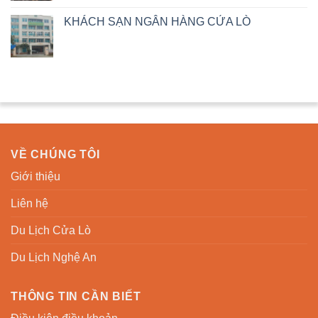
KHÁCH SẠN NGÂN HÀNG CỬA LÒ
VỀ CHÚNG TÔI
Giới thiệu
Liên hệ
Du Lịch Cửa Lò
Du Lịch Nghệ An
THÔNG TIN CẦN BIẾT