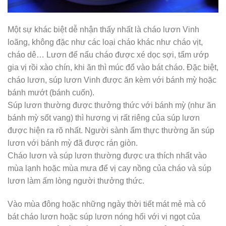
Một sự khác biệt dễ nhận thấy nhất là cháo lươn Vinh
loãng, không đặc như các loại cháo khác như cháo vịt,
cháo dê… Lươn để nấu cháo được xé dọc sợi, tẩm ướp
gia vị rồi xào chín, khi ăn thì múc đổ vào bát cháo. Đặc biệt,
cháo lươn, súp lươn Vinh được ăn kèm với bánh mỳ hoặc
bánh mướt (bánh cuốn).
Súp lươn thường được thưởng thức với bánh mỳ (như ăn
bánh mỳ sốt vang) thì hương vị rất riêng của súp lươn
được hiện ra rõ nhất. Người sành ẩm thực thường ăn súp
lươn với bánh mỳ đã được rán giòn.
Cháo lươn và súp lươn thường được ưa thích nhất vào
mùa lạnh hoặc mùa mưa để vị cay nồng của cháo và súp
lươn làm ấm lòng người thưởng thức.
Vào mùa đông hoặc những ngày thời tiết mát mẻ mà có
bát cháo lươn hoặc súp lươn nóng hổi với vị ngọt của