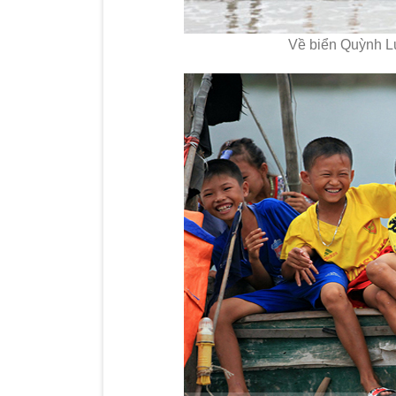
Về biển Quỳnh Lư