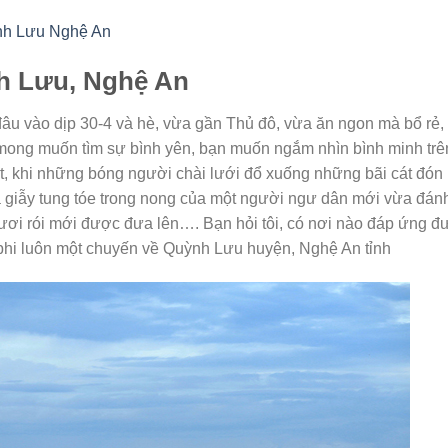
nh Lưu Nghệ An
nh Lưu, Nghệ An
âu vào dịp 30-4 và hè, vừa gần Thủ đô, vừa ăn ngon mà bổ rẻ,
mong muốn tìm sự bình yên, bạn muốn ngắm nhìn bình minh trê
ất, khi những bóng người chài lưới đổ xuống những bãi cát đón
 giẫy tung tóe trong nong của một người ngư dân mới vừa đán
tươi rói mới được đưa lên…. Bạn hỏi tôi, có nơi nào đáp ứng đ
, phi luôn một chuyến về Quỳnh Lưu huyện, Nghệ An tỉnh