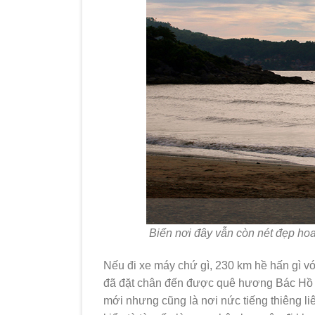
Biển nơi đây vẫn còn nét đẹp hoa
Nếu đi xe máy chứ gì, 230 km hề hấn gì v
đã đặt chân đến được quê hương Bác Hồ rồ
mới nhưng cũng là nơi nức tiếng thiêng li