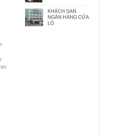
KHÁCH SẠN
NGÂN HÀNG CỬA
LÒ
n
h
ược