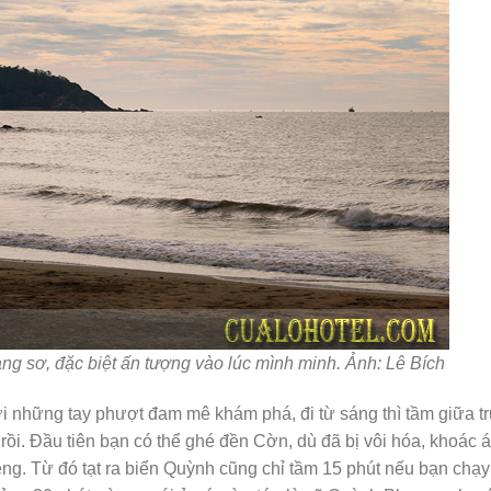
ng sơ, đặc biệt ấn tượng vào lúc mình minh. Ảnh: Lê Bích
ới những tay phượt đam mê khám phá, đi từ sáng thì tầm giữa t
i. Đầu tiên bạn có thể ghé đền Cờn, dù đã bị vôi hóa, khoác 
êng. Từ đó tạt ra biển Quỳnh cũng chỉ tầm 15 phút nếu bạn chạy