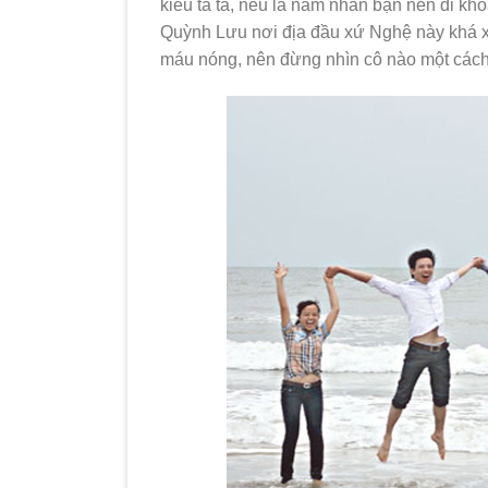
kiểu tà tà, nếu là nam nhân bạn nên đi kh
Quỳnh Lưu nơi địa đầu xứ Nghệ này khá x
máu nóng, nên đừng nhìn cô nào một cách