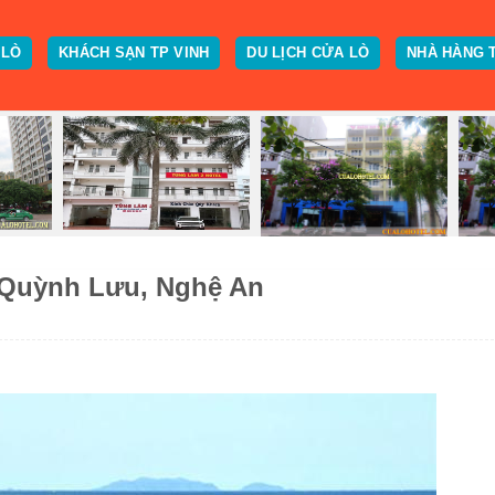
 LÒ
KHÁCH SẠN TP VINH
DU LỊCH CỬA LÒ
NHÀ HÀNG 
n Quỳnh Lưu, Nghệ An