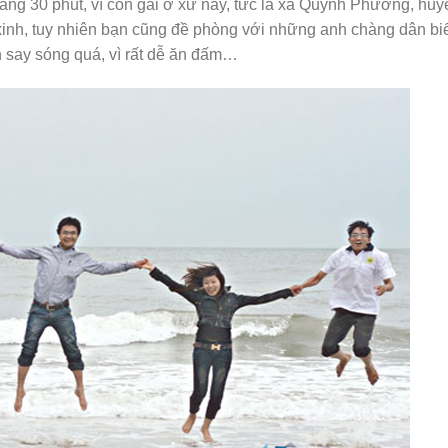
oảng 30 phút, vì con gái ở xứ này, tức là xã Quỳnh Phương, huy
inh, tuy nhiên bạn cũng đề phòng với những anh chàng dân bi
 say sóng quá, vì rất dễ ăn đấm…