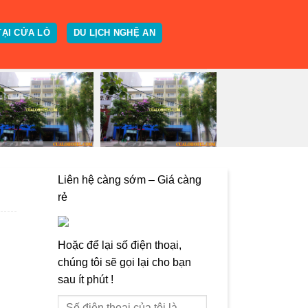
TẠI CỬA LÒ
DU LỊCH NGHỆ AN
Liên hệ càng sớm – Giá càng
rẻ
Hoặc để lại số điện thoại,
chúng tôi sẽ gọi lại cho bạn
sau ít phút !