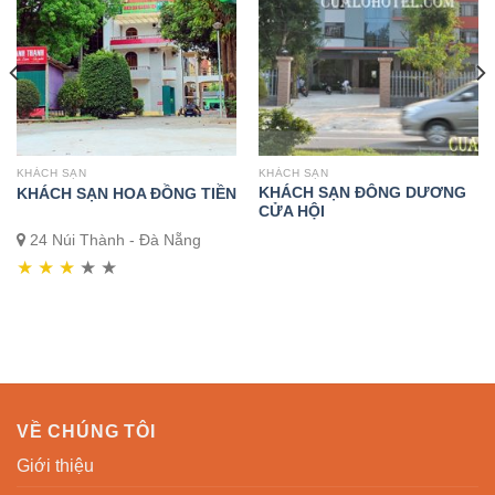
KHÁCH SẠN
KHÁCH SẠN
KHÁCH SẠN ĐÔNG DƯƠNG
KHÁCH SẠN HOA ĐỒNG TIỀN
CỬA HỘI
24 Núi Thành - Đà Nẵng
★
★
★
★
★
VỀ CHÚNG TÔI
Giới thiệu