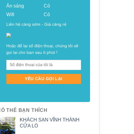
Ăn sáng
Có
Wifi
Có
Liên hệ càng sớm - Giá càng rẻ
Hoặc để lại số điện thoại, chúng tôi sẽ
gọi lại cho bạn sau ít phút !
CÓ THỂ BẠN THÍCH
KHÁCH SẠN VĨNH THÀNH
CỬA LÒ