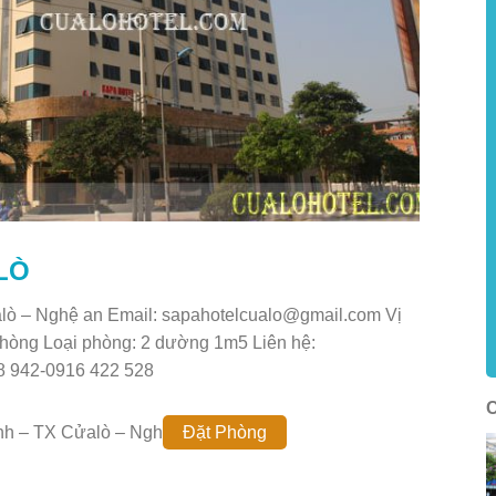
LÒ
lò – Nghệ an Email:
sapahotelcualo@gmail.com
Vị
 phòng Loại phòng: 2 dường 1m5 Liên hệ:
8 942-0916 422 528
nh – TX Cửalò – Nghệ
Đặt Phòng