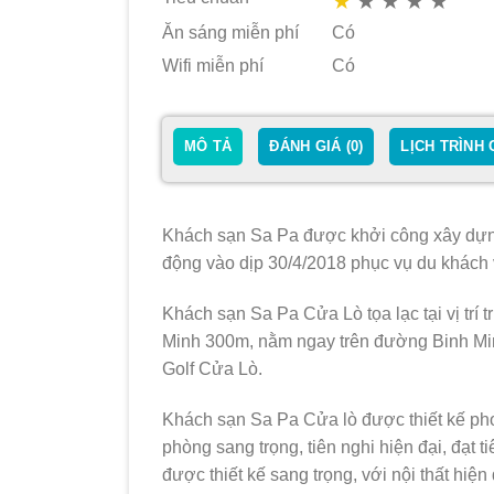
★
★
★
★
★
Ăn sáng miễn phí
Có
Wifi miễn phí
Có
MÔ TẢ
ĐÁNH GIÁ (0)
LỊCH TRÌNH 
Khách sạn Sa Pa được khởi công xây dựng
động vào dịp 30/4/2018 phục vụ du khách v
Khách sạn Sa Pa Cửa Lò tọa lạc tại vị trí 
Minh 300m, nằm ngay trên đường Binh Mi
Golf Cửa Lò.
Khách sạn Sa Pa Cửa lò được thiết kế pho
phòng sang trọng, tiên nghi hiện đại, đạt
được thiết kế sang trọng, với nội thất hiện 