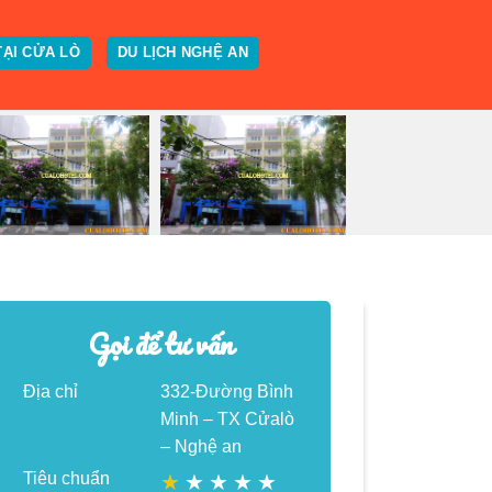
TẠI CỬA LÒ
DU LỊCH NGHỆ AN
Gọi để tư vấn
Địa chỉ
332-Đường Bình
Minh – TX Cửalò
– Nghệ an
Tiêu chuẩn
★
★
★
★
★