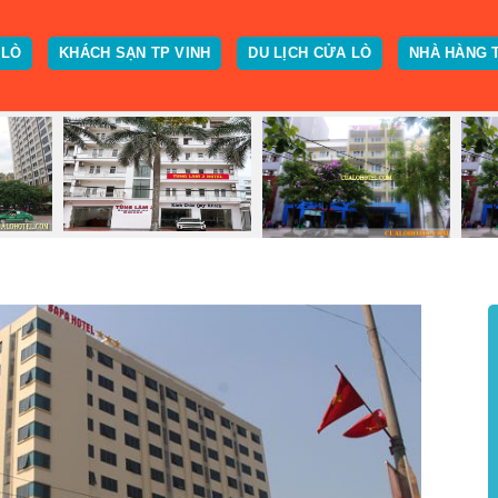
 LÒ
KHÁCH SẠN TP VINH
DU LỊCH CỬA LÒ
NHÀ HÀNG 