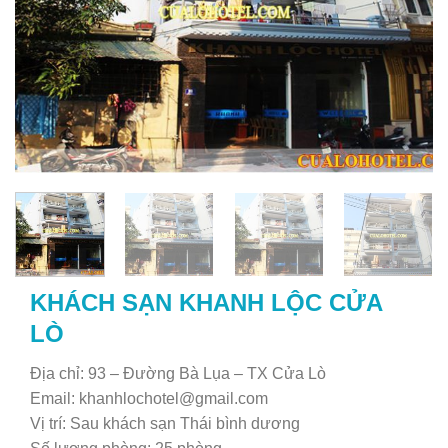
KHÁCH SẠN KHANH LỘC CỬA
LÒ
Địa chỉ: 93 – Đường Bà Lụa – TX Cửa Lò
Email:
khanhlochotel@gmail.com
Vị trí: Sau khách sạn Thái bình dương