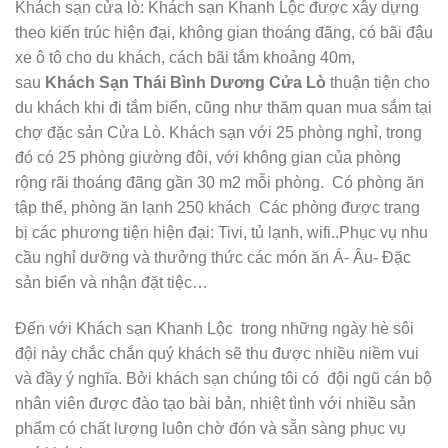
Khách sạn cửa lò: Khách sạn Khanh Lộc được xây dựng
theo kiến trúc hiện đại, không gian thoáng đãng, có bãi đậu
xe ô tô cho du khách, cách bãi tắm khoảng 40m,
sau
Khách Sạn Thái Bình Dương Cửa Lò
thuận tiện cho
du khách khi đi tắm biển, cũng như thăm quan mua sắm tại
chợ đặc sản Cửa Lò. Khách sạn với 25 phòng nghỉ, trong
đó có 25 phòng giường đôi, với không gian của phòng
rộng rãi thoáng đãng gần 30 m2 mỗi phòng. Có phòng ăn
tập thể, phòng ăn lạnh 250 khách Các phòng được trang
bị các phương tiện hiện đại: Tivi, tủ lạnh, wifi..Phục vụ nhu
cầu nghỉ dưỡng và thưởng thức các món ăn Á- Âu- Đặc
sản biển và nhận đặt tiệc…
Đến với Khách sạn Khanh Lộc trong những ngày hè sôi
đội này chắc chắn quý khách sẽ thu được nhiều niềm vui
và đầy ý nghĩa. Bởi khách sạn chúng tôi có đội ngũ cán bộ
nhân viên được đào tạo bài bản, nhiệt tình với nhiều sản
phẩm có chất lượng luôn chờ đón và sẵn sàng phục vụ