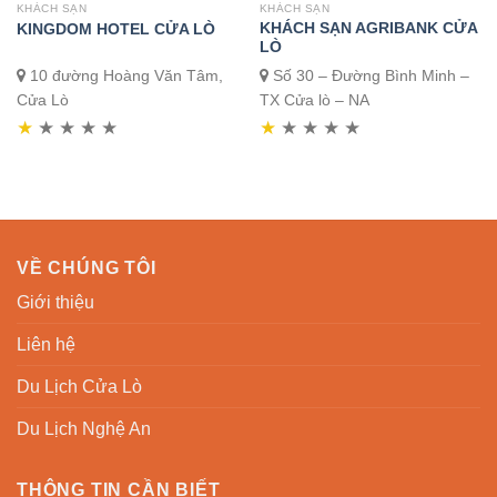
KHÁCH SẠN
KHÁCH SẠN
KHÁCH SẠN AGRIBANK CỬA
KINGDOM HOTEL CỬA LÒ
LÒ
10 đường Hoàng Văn Tâm,
Số 30 – Đường Bình Minh –
Cửa Lò
TX Cửa lò – NA
★
★
★
★
★
★
★
★
★
★
VỀ CHÚNG TÔI
Giới thiệu
Liên hệ
Du Lịch Cửa Lò
Du Lịch Nghệ An
THÔNG TIN CẦN BIẾT