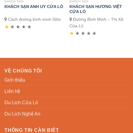
KHÁCH SẠN
KHÁCH SẠN
KHÁCH SẠN HƯƠNG VIỆT
KHÁCH SẠN ANH UY CỬA LÒ
CỬA LÒ
Cách đường bình minh 50m
Đường Bình Minh – Thị Xã
Cửa Lò
★
★
★
★
★
★
★
★
★
★
VỀ CHÚNG TÔI
Giới thiệu
Liên hệ
Du Lịch Cửa Lò
Du Lịch Nghệ An
THÔNG TIN CẦN BIẾT