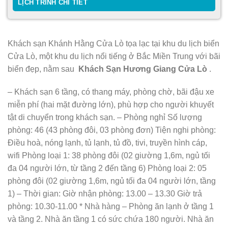
LỊCH TRÌNH CHI TIẾT
Khách sạn Khánh Hằng Cửa Lò tọa lạc tại khu du lịch biển
Cửa Lò, một khu du lịch nổi tiếng ở Bắc Miền Trung với bãi
biển đẹp, nằm sau
Khách Sạn Hương Giang Cửa Lò
.
– Khách sạn 6 tầng, có thang máy, phòng chờ, bãi đậu xe
miễn phí (hai mặt đường lớn), phù hợp cho người khuyết
tật di chuyển trong khách sạn. – Phòng nghỉ Số lượng
phòng: 46 (43 phòng đôi, 03 phòng đơn) Tiện nghi phòng:
Điều hoà, nóng lạnh, tủ lạnh, tủ đồ, tivi, truyền hình cáp,
wifi Phòng loại 1: 38 phòng đôi (02 giường 1,6m, ngủ tối
đa 04 người lớn, từ tầng 2 đến tầng 6) Phòng loại 2: 05
phòng đôi (02 giường 1,6m, ngủ tối đa 04 người lớn, tầng
1) – Thời gian: Giờ nhận phòng: 13.00 – 13.30 Giờ trả
phòng: 10.30-11.00 * Nhà hàng – Phòng ăn lạnh ở tầng 1
và tầng 2. Nhà ăn tầng 1 có sức chứa 180 người. Nhà ăn