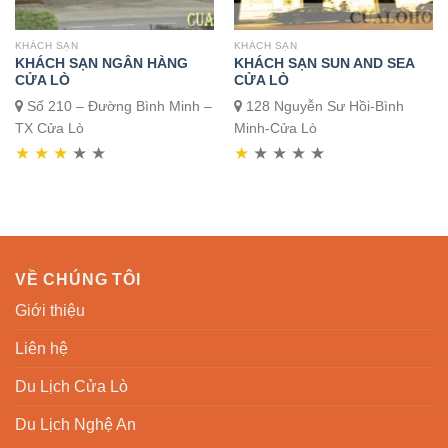
KHÁCH SẠN
KHÁCH SẠN
KHÁCH SẠN NGÂN HÀNG
KHÁCH SẠN SUN AND SEA
CỬA LÒ
CỬA LÒ
Số 210 – Đường Bình Minh –
128 Nguyễn Sư Hồi-Bình
TX Cửa Lò
Minh-Cửa Lò
★
★
★
★
★
★
★
★
★
★
VỀ CHÚNG TÔI
Giới thiệu
Liên hệ
Du Lịch Cửa Lò
Du Lịch Nghệ An