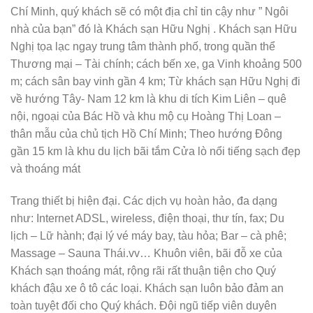
Chí Minh, quý khách sẽ có một địa chỉ tin cậy như ” Ngôi
nhà của bạn” đó là Khách sạn Hữu Nghị . Khách sạn Hữu
Nghị tọa lạc ngay trung tâm thành phố, trong quần thể
Thương mại – Tài chính; cách bến xe, ga Vinh khoảng 500
m; cách sân bay vinh gần 4 km; Từ khách sạn Hữu Nghị đi
về hướng Tây- Nam 12 km là khu di tích Kim Liên – quê
nội, ngoại của Bác Hồ và khu mộ cụ Hoàng Thị Loan –
thân mẫu của chủ tịch Hồ Chí Minh; Theo hướng Đông
gần 15 km là khu du lịch bãi tắm Cửa lò nổi tiếng sạch đẹp
và thoáng mát
Trang thiết bị hiện đại. Các dịch vụ hoàn hảo, đa dạng
như: Internet ADSL, wireless, điện thoại, thư tín, fax; Du
lịch – Lữ hành; đại lý vé máy bay, tàu hỏa; Bar – cà phê;
Massage – Sauna Thái.vv… Khuôn viên, bãi đỗ xe của
Khách sạn thoáng mát, rộng rãi rất thuận tiện cho Quý
khách đậu xe ô tô các loại. Khách sạn luôn bảo đảm an
toàn tuyệt đối cho Quý khách. Đội ngũ tiếp viên duyên