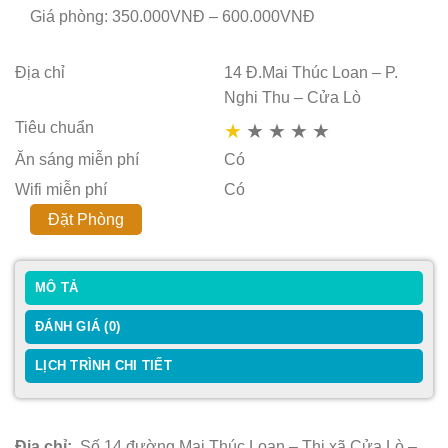
Giá phòng: 350.000VNĐ – 600.000VNĐ
Địa chỉ
14 Đ.Mai Thúc Loan – P.
Nghi Thu – Cửa Lò
Tiêu chuẩn
★
★
★
★
★
Ăn sáng miễn phí
Có
Wifi miễn phí
Có
Đặt Phòng
MÔ TẢ
ĐÁNH GIÁ (0)
LỊCH TRÌNH CHI TIẾT
Địa chỉ:
Số 14 đường Mai Thúc Loan – Thị xã Cửa Lò –