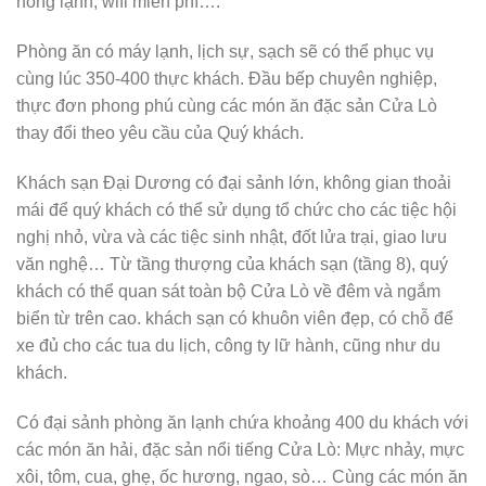
nóng lạnh, wifi miễn phí….
Phòng ăn có máy lạnh, lịch sự, sạch sẽ có thể phục vụ
cùng lúc 350-400 thực khách. Đầu bếp chuyên nghiệp,
thực đơn phong phú cùng các món ăn đặc sản Cửa Lò
thay đổi theo yêu cầu của Quý khách.
Khách sạn Đại Dương có đại sảnh lớn, không gian thoải
mái để quý khách có thể sử dụng tổ chức cho các tiệc hội
nghị nhỏ, vừa và các tiệc sinh nhật, đốt lửa trại, giao lưu
văn nghệ… Từ tầng thượng của khách sạn (tầng 8), quý
khách có thể quan sát toàn bộ Cửa Lò về đêm và ngắm
biển từ trên cao. khách sạn có khuôn viên đẹp, có chỗ để
xe đủ cho các tua du lịch, công ty lữ hành, cũng như du
khách.
Có đại sảnh phòng ăn lạnh chứa khoảng 400 du khách với
các món ăn hải, đặc sản nổi tiếng Cửa Lò: Mực nhảy, mực
xôi, tôm, cua, ghẹ, ốc hương, ngao, sò… Cùng các món ăn