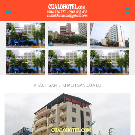
Skip
to
content
KHÁCH SẠN
KHÁCH SẠN CỬA LÒ
/