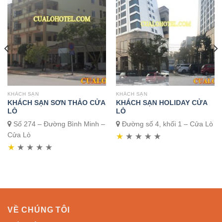
KHÁCH SẠN
KHÁCH SẠN
KHÁCH SẠN SƠN THẢO CỬA
KHÁCH SẠN HOLIDAY CỬA
LÒ
LÒ
Số 274 – Đường Bình Minh –
Đường số 4, khối 1 – Cửa Lò
Cửa Lò
★
★
★
★
★
★
★
★
★
★
VỀ CHÚNG TÔI