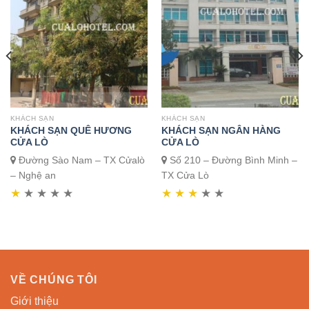
KHÁCH SẠN
KHÁCH SẠN
KHÁCH SẠN QUÊ HƯƠNG
KHÁCH SẠN NGÂN HÀNG
CỬA LÒ
CỬA LÒ
Đường Sào Nam – TX Cửalò
Số 210 – Đường Bình Minh –
– Nghệ an
TX Cửa Lò
★
★
★
★
★
★
★
★
★
★
VỀ CHÚNG TÔI
Giới thiệu