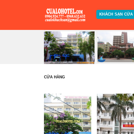
Skip
to
KHÁCH SẠN CỬA
content
CỬA HÀNG