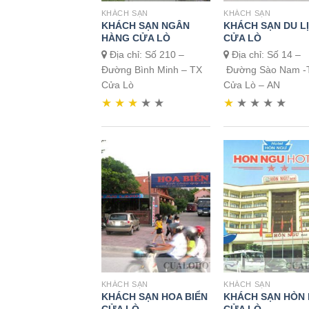
KHÁCH SẠN
KHÁCH SẠN
KHÁCH SẠN NGÂN
KHÁCH SẠN DU L
HÀNG CỬA LÒ
CỬA LÒ
Địa chỉ: Số 210 –
Địa chỉ: Số 14 –
Đường Bình Minh – TX
Đường Sào Nam -
Cửa Lò
Cửa Lò – AN
★
★
★
★
★
★
★
★
★
★
KHÁCH SẠN
KHÁCH SẠN
KHÁCH SẠN HOA BIỂN
KHÁCH SẠN HÒN