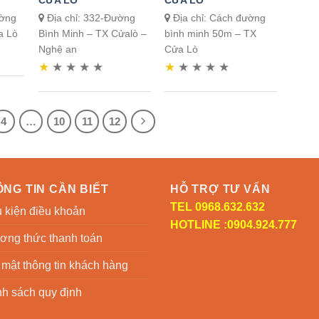
CỬA LÒ
CỬA LÒ
ường
Địa chỉ: 332-Đường
Địa chỉ: Cách đường
a Lò
Bình Minh – TX Cửalò –
bình minh 50m – TX
Nghệ an
Cửa Lò
★
★
★
★
★
★
★
★
★
★
4
…
10
11
12
NG TIN CẦN BIẾT
HỖ TRỢ TƯ VẤN
TEL 0968.632.632
 kiện điều khoản
HOTLINE :0904.924.777
ơng thức thanh toán
mật thông tin khách hàng
h sách quy định