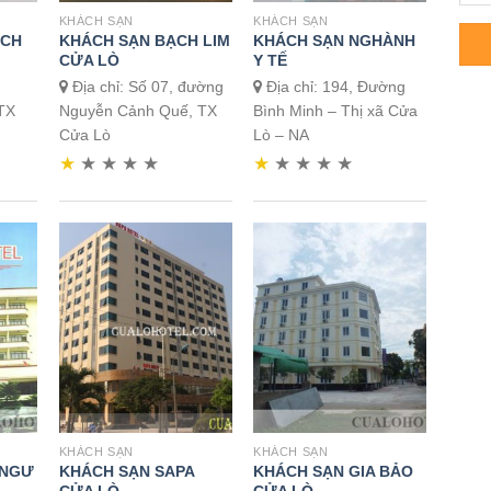
KHÁCH SẠN
KHÁCH SẠN
ỊCH
KHÁCH SẠN BẠCH LIM
KHÁCH SẠN NGHÀNH
CỬA LÒ
Y TẾ
Địa chỉ: Số 07, đường
Địa chỉ: 194, Đường
TX
Nguyễn Cảnh Quế, TX
Bình Minh – Thị xã Cửa
Cửa Lò
Lò – NA
★
★
★
★
★
★
★
★
★
★
KHÁCH SẠN
KHÁCH SẠN
 NGƯ
KHÁCH SẠN SAPA
KHÁCH SẠN GIA BẢO