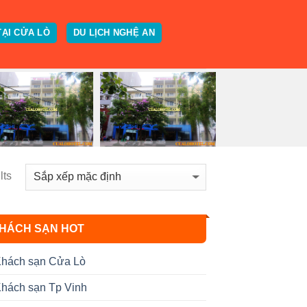
TẠI CỬA LÒ
DU LỊCH NGHỆ AN
lts
HÁCH SẠN HOT
hách sạn Cửa Lò
hách sạn Tp Vinh