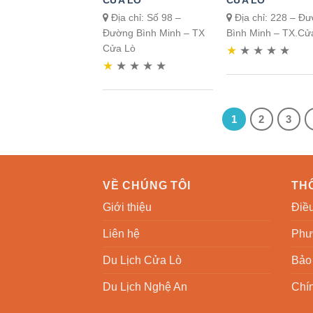
CỬA LÒ
CỬA LÒ
Địa chỉ: Số 98 –
Địa chỉ: 228 – Đ
Đường Bình Minh – TX
Bình Minh – TX.Cử
Cửa Lò
★
★
★
★
★
★
★
★
★
★
1
2
3
VỀ CHÚNG TÔI
THÔ
Giới thiệu
Điều
Liên hệ
Phư
Du Lịch Cửa Lò
Bảo 
Du Lịch Nghệ An
Chín