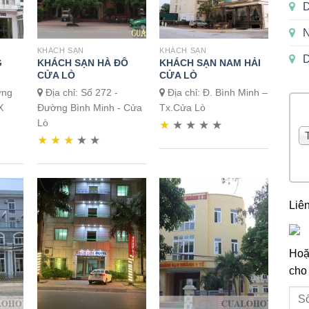
D
N
KHÁCH SẠN
KHÁCH SẠN
D
G
KHÁCH SẠN HÀ ĐÔ
KHÁCH SẠN NAM HẢI
CỬA LÒ
CỬA LÒ
ờng
Địa chỉ: Số 272 -
Địa chỉ: Đ. Bình Minh –
X
Đường Bình Minh - Cửa
Tx.Cửa Lò
Lò
★
★
★
★
★
★
★
★
★
★
Liê
Hoặc
cho 