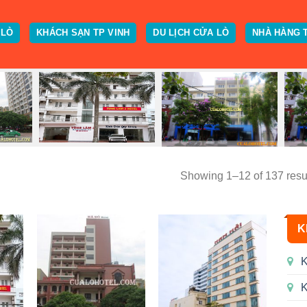
 LÒ
KHÁCH SẠN TP VINH
DU LỊCH CỬA LÒ
NHÀ HÀNG 
Showing 1–12 of 137 resu
K
K
K