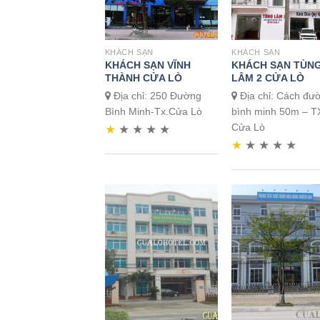
KHÁCH SẠN
KHÁCH SẠN
KHÁCH SẠN VĨNH
KHÁCH SẠN TÙN
THÀNH CỬA LÒ
LÂM 2 CỬA LÒ
Địa chỉ: 250 Đường
Địa chỉ: Cách đư
Bình Minh-Tx.Cửa Lò
bình minh 50m – T
Cửa Lò
★
★
★
★
★
★
★
★
★
★