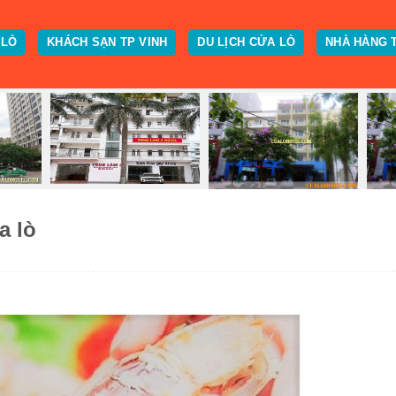
 LÒ
KHÁCH SẠN TP VINH
DU LỊCH CỬA LÒ
NHÀ HÀNG 
a lò