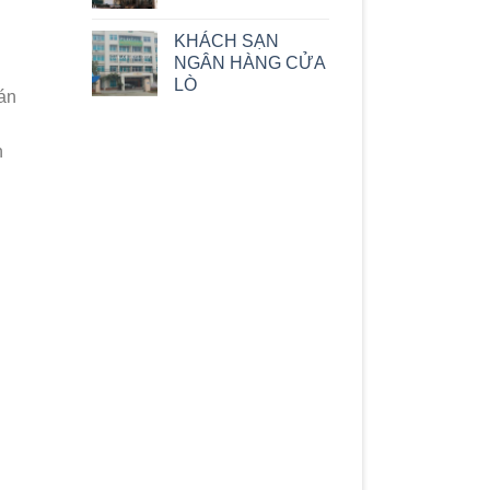
KHÁCH SẠN
NGÂN HÀNG CỬA
LÒ
uán
n