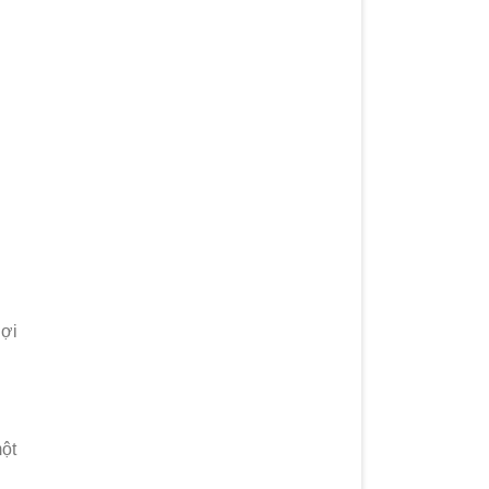
gợi
ột