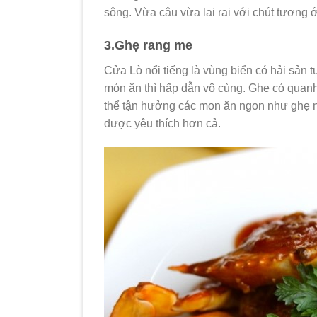
sông. Vừa câu vừa lai rai với chút tương ớt
3.Ghẹ rang me
Cửa Lò nổi tiếng là vùng biển có hải sản tư
món ăn thì hấp dẫn vô cùng. Ghẹ có quanh
thể tận hưởng các mon ăn ngon như ghẹ 
được yêu thích hơn cả.