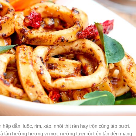
ấp dẫn: luộc, rim, xào, nhồi thịt rán hay trộn cùng tép bưởi.
và tận hưởng hương vị mực nướng tươi rói trên tán đèn măng