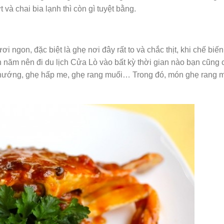
 và chai bia lạnh thì còn gì tuyệt bằng.
ơi ngon, đặc biệt là ghẹ nơi đây rất to và chắc thịt, khi chế biến
 năm nên đi du lịch Cửa Lò vào bất kỳ thời gian nào bạn cũng 
nướng, ghẹ hấp me, ghẹ rang muối… Trong đó, món ghẹ rang 