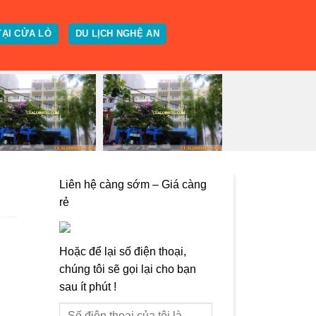
TẠI CỬA LÒ
DU LỊCH NGHỆ AN
Liên hệ càng sớm – Giá càng
rẻ
Hoặc để lại số điện thoại,
chúng tôi sẽ gọi lại cho bạn
sau ít phút !