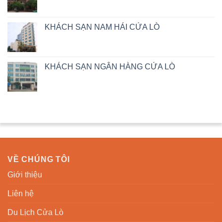
KHÁCH SẠN NAM HẢI CỬA LÒ
KHÁCH SẠN NGÂN HÀNG CỬA LÒ
VỀ CHÚNG TÔI
Giới thiệu
Liên hệ
Du Lịch Cửa Lò