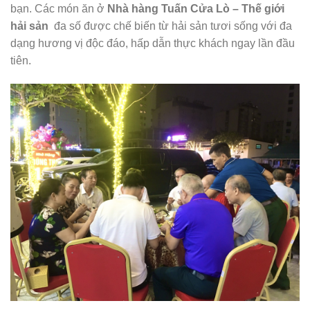
bạn. Các món ăn ở
Nhà hàng Tuấn Cửa Lò – Thế giới
hải sản
đa số được chế biến từ hải sản tươi sống với đa
dạng hương vị độc đáo, hấp dẫn thực khách ngay lần đầu
tiên.