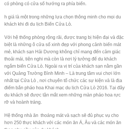
có phòng có cửa sổ hướng ra phía biển.
h giá là một trong những lựa chọn thông minh cho mọi du
khách khi đi du lịch Biển Cửa Lò.
Với hệ thống phòng rộng rãi, được trang bị hiện đại và đặc
biệt là những ô cửa sổ xinh đẹp với phong cảnh biến mát
mẻ, khách sạn Hải Dương không chỉ mang đến cảm giác
thoải mái, tiện nghi mà còn là nơi lý tưởng để du khách
ngắm biển Cửa Lò. Ngoài ra vị trí của khách sạn nằm gần
với Quảng Trường Bình Minh – Là trung tâm vui chơi lớn
nhất tại Cửa Lò , nơi chuyên tổ chức các sự kiện và là địa
điểm bắn pháo hoa Khai mạc du lịch Cửa Lò 2016. Tại đây
du khách sẽ được tận mắt xem những màn pháo hoa rực
rỡ và hoành tráng.
Hệ thống nhà ăn thoáng mát và sạch sẽ đủ phục vụ cho
hơn 250 thực khách với các món ăn Á, Âu và các món ăn