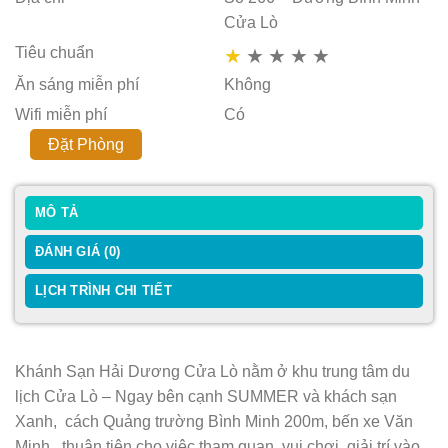
Cửa Lò
Tiêu chuẩn
★
★
★
★
★
Ăn sáng miễn phí
Không
Wifi miễn phí
Có
Đặt Phòng
MÔ TẢ
ĐÁNH GIÁ (0)
LỊCH TRÌNH CHI TIẾT
Khánh Sạn Hải Dương Cửa Lò nằm ở khu trung tâm du
lịch Cửa Lò – Ngay bên cạnh SUMMER và khách sạn
Xanh, cách Quảng trường Bình Minh 200m, bến xe Văn
Minh.. thuận tiện cho việc tham quan, vui chơi, giải trí vào