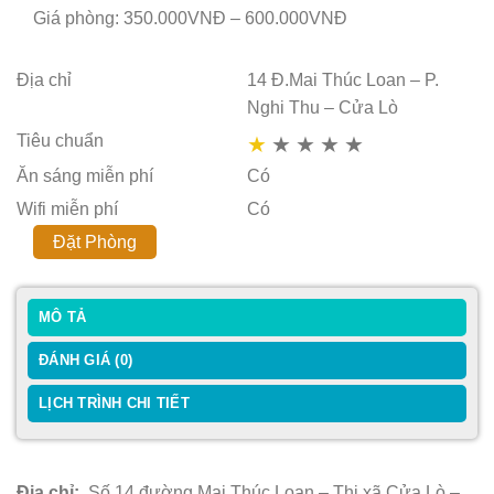
Giá phòng: 350.000VNĐ – 600.000VNĐ
Địa chỉ
14 Đ.Mai Thúc Loan – P.
Nghi Thu – Cửa Lò
Tiêu chuẩn
★
★
★
★
★
Ăn sáng miễn phí
Có
Wifi miễn phí
Có
Đặt Phòng
MÔ TẢ
ĐÁNH GIÁ (0)
LỊCH TRÌNH CHI TIẾT
Địa chỉ:
Số 14 đường Mai Thúc Loan – Thị xã Cửa Lò –