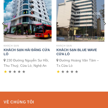
KHÁCH SẠN
KHÁCH SẠN
KHÁCH SẠN HẢI ĐĂNG CỬA
KHÁCH SẠN BLUE WAVE
LÒ
CỬA LÒ
230 Đường Nguyễn Sư Hồi,
Đường Hoàng Văn Tâm –
Thu Thuỷ, Cửa Lò, Nghệ An
Tx.Cửa Lò
★
★
★
★
★
★
★
★
★
★
VỀ CHÚNG TÔI