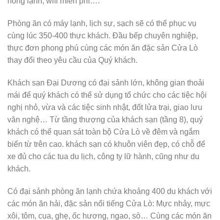
nóng lạnh, wifi miễn phí….
Phòng ăn có máy lạnh, lịch sự, sạch sẽ có thể phục vụ
cùng lúc 350-400 thực khách. Đầu bếp chuyên nghiệp,
thực đơn phong phú cùng các món ăn đặc sản Cửa Lò
thay đổi theo yêu cầu của Quý khách.
Khách sạn Đại Dương có đại sảnh lớn, không gian thoải
mái để quý khách có thể sử dụng tổ chức cho các tiệc hội
nghị nhỏ, vừa và các tiệc sinh nhật, đốt lửa trại, giao lưu
văn nghệ… Từ tầng thượng của khách sạn (tầng 8), quý
khách có thể quan sát toàn bộ Cửa Lò về đêm và ngắm
biển từ trên cao. khách sạn có khuôn viên đẹp, có chỗ để
xe đủ cho các tua du lịch, công ty lữ hành, cũng như du
khách.
Có đại sảnh phòng ăn lạnh chứa khoảng 400 du khách với
các món ăn hải, đặc sản nổi tiếng Cửa Lò: Mực nhảy, mực
xôi, tôm, cua, ghẹ, ốc hương, ngao, sò… Cùng các món ăn