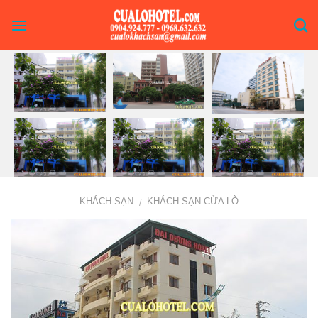
Skip
to
content
KHÁCH SẠN
KHÁCH SẠN CỬA LÒ
/