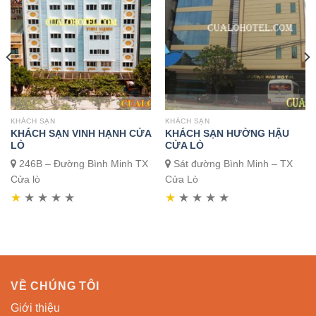
KHÁCH SẠN
KHÁCH SẠN
KHÁCH SẠN VINH HẠNH CỬA
KHÁCH SẠN HƯỜNG HẬU
LÒ
CỬA LÒ
246B – Đường Bình Minh TX
Sát đường Bình Minh – TX
Cửa lò
Cửa Lò
★
★
★
★
★
★
★
★
★
★
VỀ CHÚNG TÔI
Giới thiệu