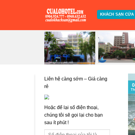
Skip
to
KHÁCH SẠN CỬA
content
Liên hệ càng sớm – Giá càng
0
rẻ
Th
Hoặc để lại số điện thoại,
chúng tôi sẽ gọi lại cho bạn
sau ít phút !