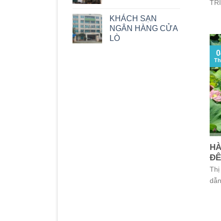
TR
KHÁCH SẠN
NGÂN HÀNG CỬA
LÒ
0
Th
HÀ
Đ
Thị
dẫn