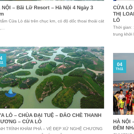
 NỘI – Bãi Lữ Resort – Hà Nội 4 Ngày 3
CỬA LÒ
êm
THỊ LOA
LÒ
 tắm Cửa Lò dài trên chục km, có độ dốc thoai thoải cát
Thời gian:
...
trung khởi 
4
11
04
Th11
A LÒ – CHÙA ĐẠI TUỆ – ĐẢO CHÈ THANH
ƯƠNG – CỬA LÒ
HÀ NỘI 
ĐÊM NH
NH TRÌNH KHÁM PHÁ – VẺ ĐẸP XỨ NGHỆ CHƯƠNG