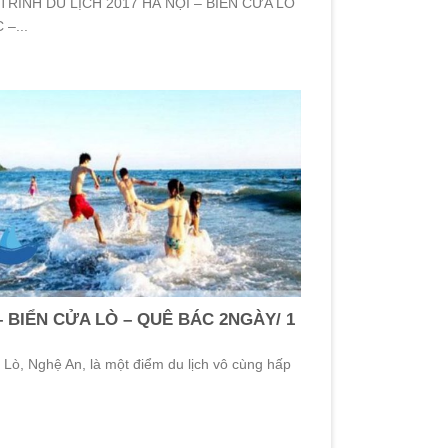
RÌNH DU LỊCH 2017 HÀ NỘI – BIỂN CỬA LÒ
–...
– BIỂN CỬA LÒ – QUÊ BÁC 2NGÀY/ 1
 Lò, Nghệ An, là một điểm du lịch vô cùng hấp