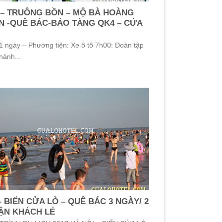
 – TRUÔNG BỒN – MỘ BÀ HOÀNG
N -QUÊ BÁC-BẢO TÀNG QK4 – CỬA
 1 ngày – Phương tiện: Xe ô tô 7h00: Đoàn tập
hành...
– BIỂN CỬA LÒ – QUÊ BÁC 3 NGÀY/ 2
ẬN KHÁCH LẺ