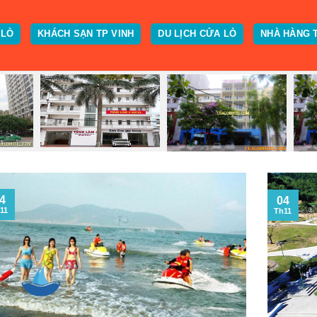
 LÒ
KHÁCH SẠN TP VINH
DU LỊCH CỬA LÒ
NHÀ HÀNG 
4
04
11
Th11