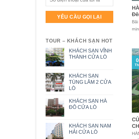
HÀ
Đ
Bãi
mịn,
TOUR – KHÁCH SẠN HOT
KHÁCH SẠN VĨNH
THÀNH CỬA LÒ
0
Th
KHÁCH SẠN
TÙNG LÂM 2 CỬA
LÒ
KHÁCH SẠN HÀ
ĐÔ CỬA LÒ
CỬ
KHÁCH SẠN NAM
CH
HẢI CỬA LÒ
HÀ