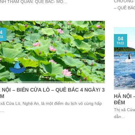
CHƯƠNG T
ÌNH THAM QUAN: QUÊ BÁC- MỘ...
– QUÊ BÁC 
4
11
04
Th11
 NỘI – BIỂN CỬA LÒ – QUÊ BÁC 4 NGÀY/ 3
ÊM
HÀ NỘI 
ĐÊM
 xã Cửa Lò, Nghệ An, là một điểm du lịch vô cùng hấp
Thị xã Cửa
...
dẫn...