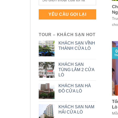
Ch
Ng
Tru
cho
TOUR – KHÁCH SẠN HOT
KHÁCH SẠN VĨNH
THÀNH CỬA LÒ
0
Th
KHÁCH SẠN
TÙNG LÂM 2 CỬA
LÒ
KHÁCH SẠN HÀ
ĐÔ CỬA LÒ
Tổ
KHÁCH SẠN NAM
Lò
HẢI CỬA LÒ
Mỗi