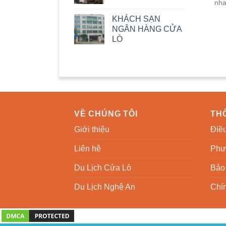
nha
KHÁCH SẠN
NGÂN HÀNG CỬA
LÒ
VỀ CHÚNG TÔI
THÔ
Giới thiệu
Điều
Liên hệ
Phư
Du Lịch Cửa Lò
Bảo 
Du Lịch Nghệ An
Chín