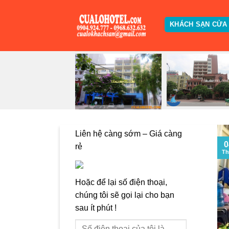
Skip
to
KHÁCH SẠN CỬA
content
Liên hệ càng sớm – Giá càng
0
rẻ
Th
Hoặc để lại số điện thoại,
chúng tôi sẽ gọi lại cho bạn
sau ít phút !