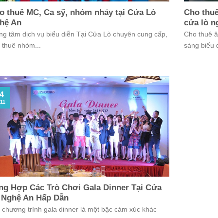
o thuê MC, Ca sỹ, nhóm nhảy tại Cửa Lò
Cho thuê
hệ An
cửa lò n
ng tâm dịch vụ biểu diễn Tại Cửa Lò chuyên cung cấp,
Cho thuê â
 thuê nhóm...
sáng biểu d
4
11
ng Hợp Các Trò Chơi Gala Dinner Tại Cửa
 Nghệ An Hấp Dẫn
 chương trình gala dinner là một bậc cảm xúc khác