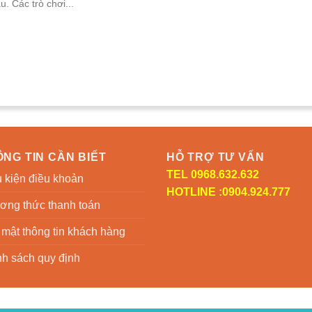
u. Các trò chơi...
NG TIN CẦN BIẾT
HỖ TRỢ TƯ VẤN
TEL 0968.632.632
 kiện điều khoản
HOTLINE :0904.924.777
ơng thức thanh toán
mật thông tin khách hàng
h sách quy định