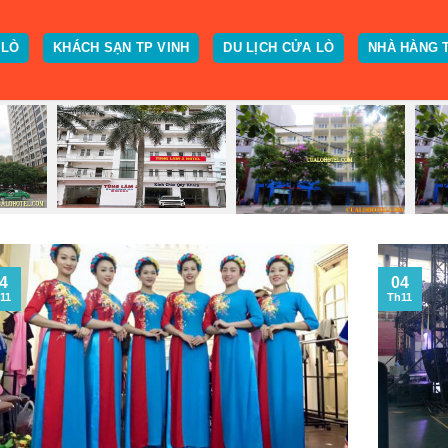
 LÒ
KHÁCH SẠN TP VINH
DU LỊCH CỬA LÒ
NHÀ HÀNG 
4
04
11
Th11