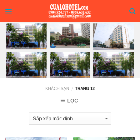
Skip
to
content
KHÁCH SẠN
TRANG 12
/
LỌC