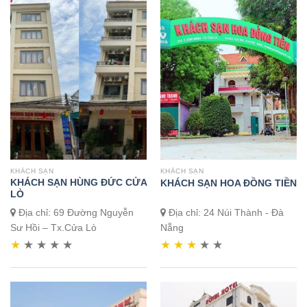
KHÁCH SẠN
KHÁCH SẠN
KHÁCH SẠN HÙNG ĐỨC CỬA
KHÁCH SẠN HOA ĐỒNG TIỀN
LÒ
Địa chỉ: 69 Đường Nguyễn
Địa chỉ: 24 Núi Thành - Đà
Sư Hồi – Tx.Cửa Lò
Nẵng
★
★
★
★
★
★
★
★
★
★