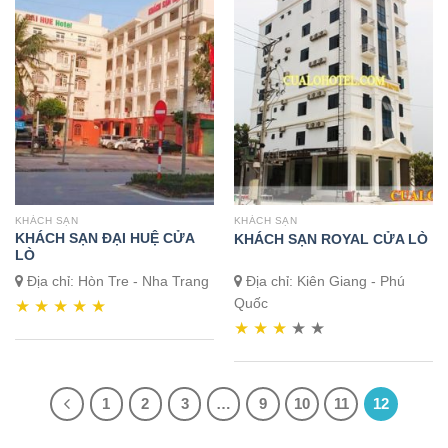
KHÁCH SẠN
KHÁCH SẠN
KHÁCH SẠN ĐẠI HUỆ CỬA
KHÁCH SẠN ROYAL CỬA LÒ
LÒ
Địa chỉ: Hòn Tre - Nha Trang
Địa chỉ: Kiên Giang - Phú
Quốc
★
★
★
★
★
★
★
★
★
★
1
2
3
…
9
10
11
12