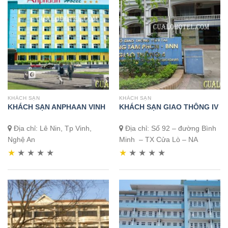
KHÁCH SẠN
KHÁCH SẠN
KHÁCH SẠN ANPHAAN VINH
KHÁCH SẠN GIAO THÔNG IV
Địa chỉ: Lê Nin, Tp Vinh,
Địa chỉ: Số 92 – đường Bình
Nghệ An
Minh – TX Cửa Lò – NA
★
★
★
★
★
★
★
★
★
★