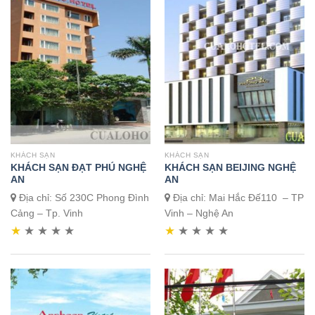
KHÁCH SẠN
KHÁCH SẠN
KHÁCH SẠN ĐẠT PHÚ NGHỆ
KHÁCH SẠN BEIJING NGHỆ
AN
AN
Địa chỉ: Số 230C Phong Đình
Địa chỉ: Mai Hắc Đế110 – TP
Cảng – Tp. Vinh
Vinh – Nghệ An
★
★
★
★
★
★
★
★
★
★