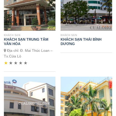
KHÁCH SẠN
KHÁCH SẠN
KHÁCH SẠN TRUNG TÂM
KHÁCH SẠN THÁI BÌNH
VĂN HÓA
DƯƠNG
Địa chỉ: Đ. Mai Thúc Loan –
Tx.Cửa Lò
★
★
★
★
★