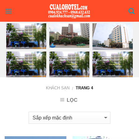
Skip
to
content
KHÁCH SẠN
TRANG 4
/
LỌC