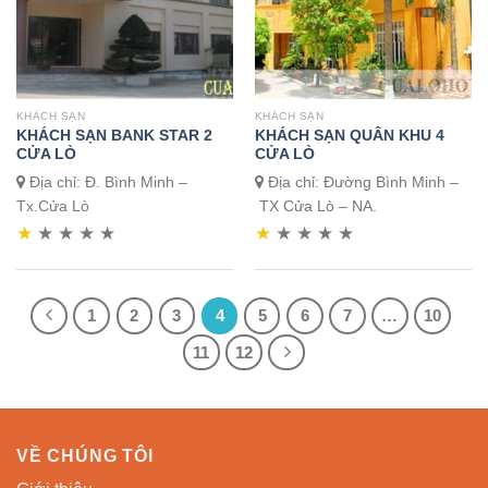
KHÁCH SẠN
KHÁCH SẠN
KHÁCH SẠN BANK STAR 2
KHÁCH SẠN QUÂN KHU 4
CỬA LÒ
CỬA LÒ
Địa chỉ: Đ. Bình Minh –
Địa chỉ: Đường Bình Minh –
Tx.Cửa Lò
TX Cửa Lò – NA.
★
★
★
★
★
★
★
★
★
★
1
2
3
4
5
6
7
…
10
11
12
VỀ CHÚNG TÔI